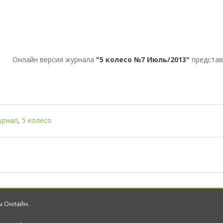
Онлайн версия журнала
"5 колесо №7 Июль/2013"
представ
урнал
,
5 колесо
лы Онлайн.