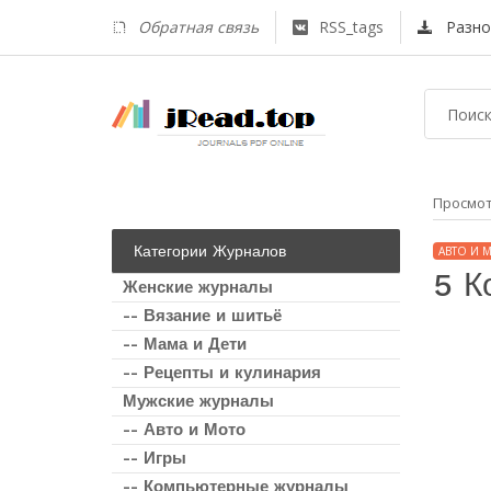
Обратная связь
RSS_tags
Разно
Просмо
Категории Журналов
АВТО И 
5 К
Женские журналы
-- Вязание и шитьё
-- Мама и Дети
-- Рецепты и кулинария
Мужские журналы
-- Авто и Мото
-- Игры
-- Компьютерные журналы