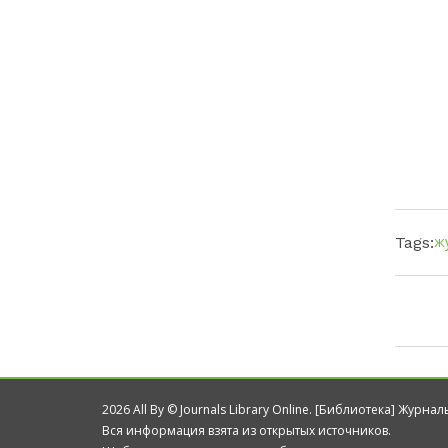
ж
Tags:
2026 All By © Journals Library Online. [Библиотека] Журна
Вся информация взята из открытых источников.