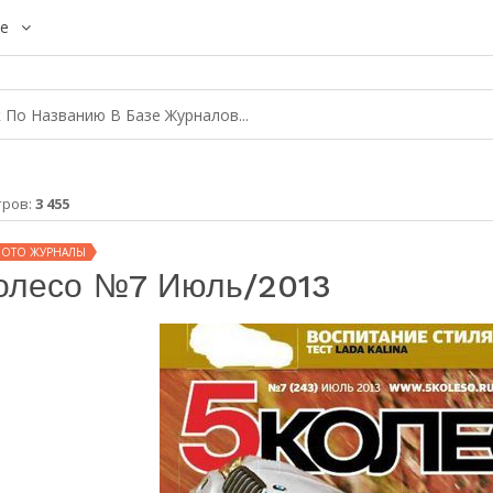
е
тров:
3 455
МОТО ЖУРНАЛЫ
олесо №7 Июль/2013