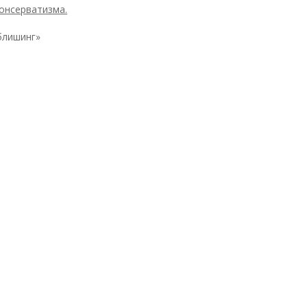
онсерватизма.
блишинг»