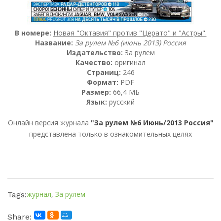
В номере:
Новая "Октавия" против "Церато" и "Астры".
Название:
За рулем №6 (июнь 2013) Россия
Издательство:
За рулем
Качество:
оригинал
Страниц:
246
Формат:
PDF
Размер:
66,4 МБ
Язык:
русский
Онлайн версия журнала
"За рулем №6 Июнь/2013 Россия"
представлена только в ознакомительных целях
журнал
,
За рулем
Tags:
Share: