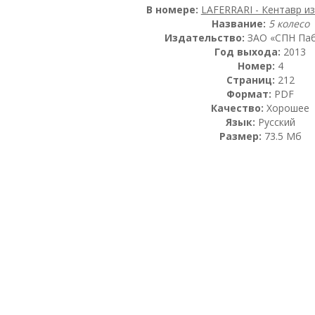
В номере:
LAFERRARI - Кентавр и
Название:
5 колесо
Издательство:
ЗАО «СПН Па
Год выхода:
2013
Номер:
4
Страниц:
212
Формат:
PDF
Качество:
Хорошее
Язык:
Русский
Размер:
73.5 Мб