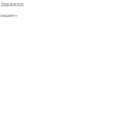
з Маранелло
.
блишинг»