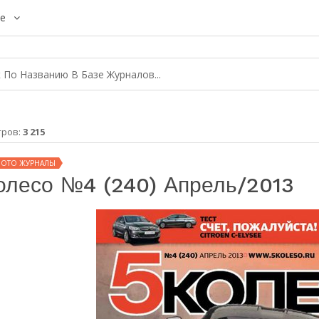
е
тров:
3 215
МОТО ЖУРНАЛЫ
олесо №4 (240) Апрель/2013