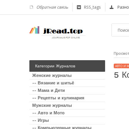
Обратная связь
RSS_tags
Разно
Просмо
Категории Журналов
АВТО И 
5 К
Женские журналы
-- Вязание и шитьё
-- Мама и Дети
-- Рецепты и кулинария
Мужские журналы
-- Авто и Мото
-- Игры
-- Компьютерные журналы