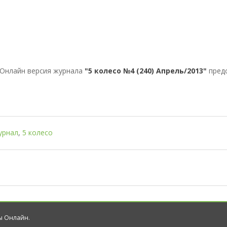
Онлайн версия журнала
"5 колесо №4 (240) Апрель/2013"
предс
урнал
,
5 колесо
лы Онлайн.