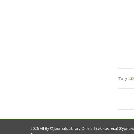
ж
Tags:
2026 All By © Journals Library Online. [Библиотека] Журна